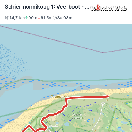
Schiermonnikoog 1: Veerboot - bushalte De Marlijn · WaddenWandelen etappe 16
14,7 km
90m
91.5m
3u 08m