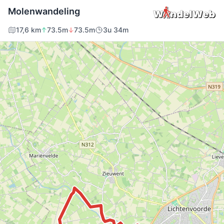
Molenwandeling
17,6 km
73.5m
73.5m
3u 34m