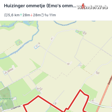
Huizinger ommetje (Emo's ommetje)
5,6 km
28m
28m
1u 11m