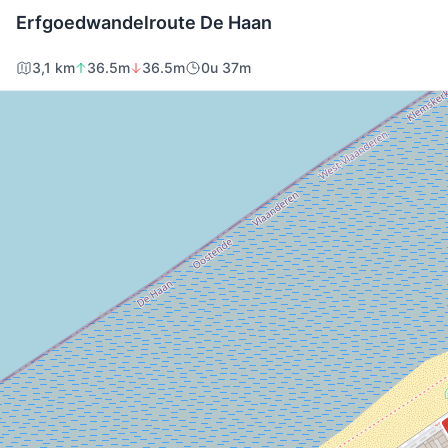
Erfgoedwandelroute De Haan
3,1 km
36.5m
36.5m
0u 37m