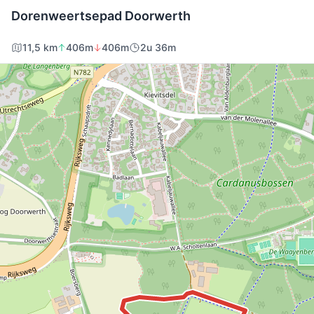
Dorenweertsepad Doorwerth
11,5 km
406m
406m
2u 36m