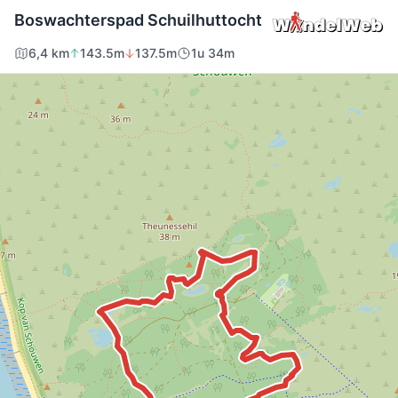
Boswachterspad Schuilhuttocht
6,4 km
143.5m
137.5m
1u 34m