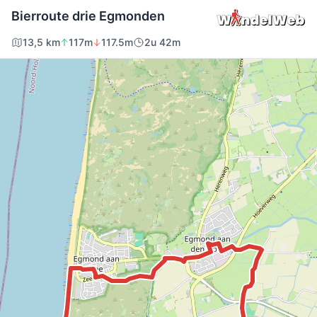
Bierroute drie Egmonden
13,5 km
117m
117.5m
2u 42m