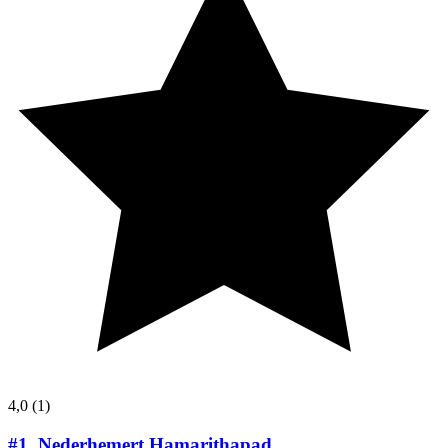
4,0
(1)
#1.
Nederhemert Hamarithapad